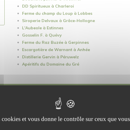
DD Spiritueux à Charleroi
Ferme du champ du Loup à Lobbes
Siroperie Delvaux à Grâce-Hollogne
L'Aubeole à Estinnes
Gosselin F. à Quévy
Ferme du Raz Buzée à Gerpinnes
Escargotière de Warnant à Anhée
Distillerie Gervin à Péruwelz
Apéritifs du Domaine du Gré
erme du pavé, exploitation fermière située à 
é
: vente de produits locaux et issus de l'ag
es cookies et vous donne le contrôle sur ceux que vous
Volailles - Produits laitiers - Légumes - Fruits - Produits de comptoir