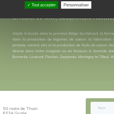
Tout accepter
Personnaliser
La ferme du pavé, exploitation fermièr
Située à Gozée dans la province Belge du Hainaut, la ferme 
dans la production de légumes de saison, la fabrication de 
pintade, canard, etc) et la production de fruits de saison. 
directe dans notre magasin ou en livraison à domicile dan
Bomerée, Loverval, Flaches, Gerpinnes, Montigny-le-Tilleul, W
50 route de Thuin
6534 Gozée