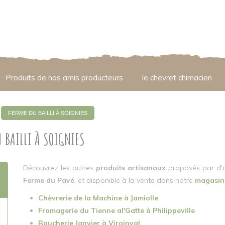
Produits de nos amis producteurs
le chevret chimacien
FERME DU BAILLI À SOIGNIES
 BAILLI À SOIGNIES
Découvrez les autres
produits artisanaux
proposés par d'
Ferme du Pavé
, et disponible à la vente dans notre
magasin 
Chèvrerie de la Machine à Jamiolle
Fromagerie du Tienne al'Gatte à Philippeville
Boucherie Janvier à Viroinval