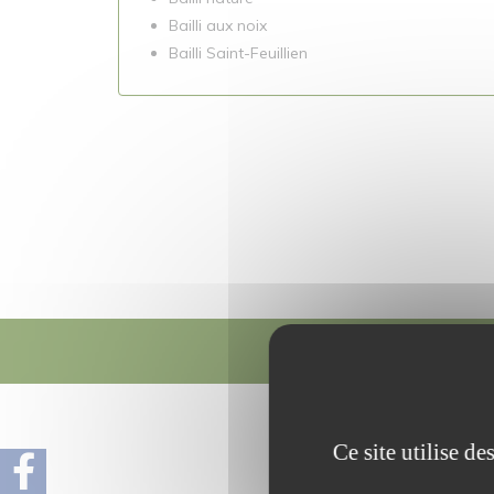
Bailli aux noix
Bailli Saint-Feuillien
La f
La ferme du pav
Ce site utilise d