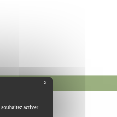
Gozée
X
riculture raisonnée
 souhaitez activer