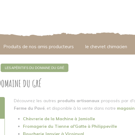
Produits de nos amis producteurs
le chevret chimacien
LES APÉRITIFS DU DOMAINE DU GRÉ
 DOMAINE DU GRÉ
Découvrez les autres
produits artisanaux
proposés par d'
Ferme du Pavé
, et disponible à la vente dans notre
magasin 
Chèvrerie de la Machine à Jamiolle
Fromagerie du Tienne al'Gatte à Philippeville
Boucherie Janvier à Viroinval