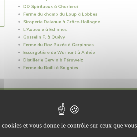
DD Spiritueux à Charleroi
Ferme du champ du Loup à Lobbes
Siroperie Delvaux à Grâce-Hollogne
L'Aubeole à Estinnes
Gosselin F. à Quévy
Ferme du Raz Buzée à Gerpinnes
Escargotière de Warnant à Anhée
Distillerie Gervin à Péruwelz
Ferme du Bailli à Soignies
erme du pavé, exploitation fermière située à 
é
: vente de produits locaux et issus de l'ag
es cookies et vous donne le contrôle sur ceux que vous
Volailles - Produits laitiers - Légumes - Fruits - Produits de comptoir