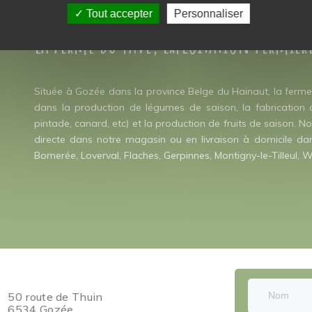
Tout accepter
Personnaliser
La ferme du pavé, exploitation fermièr
Située à Gozée dans la province Belge du Hainaut, la ferme 
dans la production de légumes de saison, la fabrication de 
pintade, canard, etc) et la production de fruits de saison. 
directe dans notre magasin ou en livraison à domicile dan
Bomerée, Loverval, Flaches, Gerpinnes, Montigny-le-Tilleul, W
50 route de Thuin
6534 Gozée