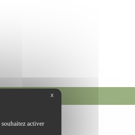
Gozée
X
riculture raisonnée
 souhaitez activer