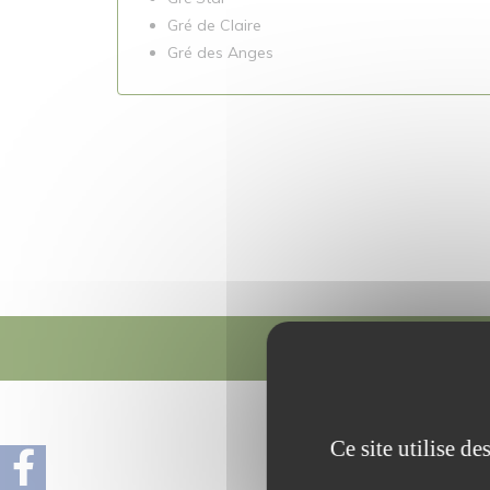
Gré de Claire
Gré des Anges
La f
La ferme du pav
Ce site utilise d