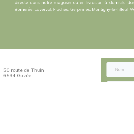
directe dans notre magasin ou en livraison à domicile dan
Bomerée, Loverval, Flaches, Gerpinnes, Montigny-le-Tilleul, W
50 route de Thuin
6534 Gozée
Tel. 071.51.64.13
Port. 0477.25.21.30
Du lundi au samedi
de 7h à 18h
Fermés les mardis, dimanches et jours
fériés
ENVOYER