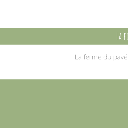
La f
La ferme du pav