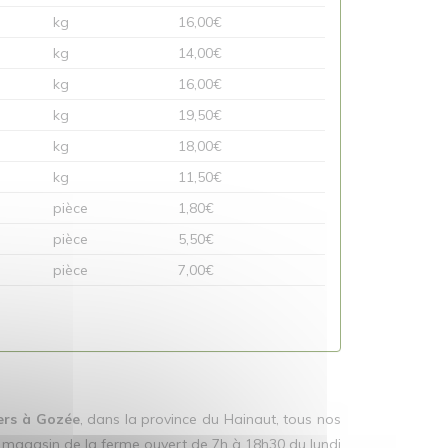
kg
16,00€
kg
14,00€
kg
16,00€
kg
19,50€
kg
18,00€
kg
11,50€
pièce
1,80€
pièce
5,50€
pièce
7,00€
iers à Gozée
, dans la province du Hainaut, tous nos
e magasin de la ferme ouvert de 7h à 18h30 du lundi