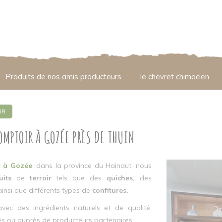
Produits de nos amis producteurs
le chevret chimacien
IR
OMPTOIR À GOZÉE PRÈS DE THUIN
r à Gozée
, dans la province du Hainaut, nous
uits
de
terroir
tels que des
quiches,
des
ainsi que différents types de
confitures.
vec des ingrédients naturels et de qualité,
res ou auprès de producteurs partenaires.