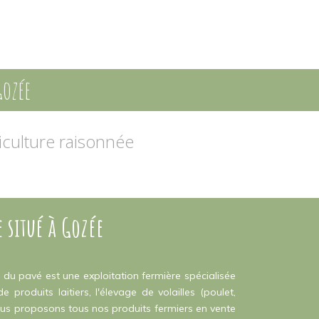
Gozée
riculture raisonnée
e situé à Gozée
du pavé est une exploitation fermière spécialisée
produits laitiers, l'élevage de volailles (poulet,
Nous proposons tous nos produits fermiers en vente