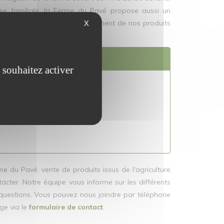
ise familiale, la Ferme du Pavé propose aussi un
s puissiez bénéficier à tout moment de nos produits
X
ous déplacer.
uvrir nos autres produits
 souhaitez activer
e du Pavé, vente de produits issus de l'agriculture
acter. Notre équipe vous informe sur les différents
uestions. Vous pouvez nous joindre par téléphone
ge via le
formulaire de contact
.