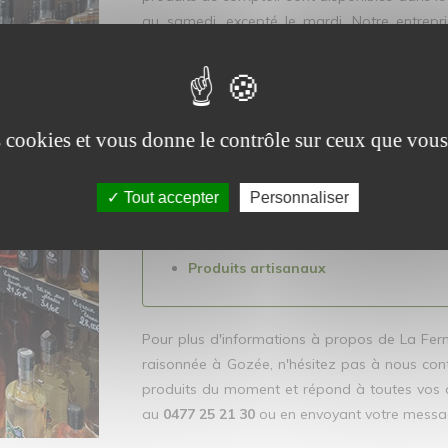
au samedi, excepté le mardi. Notre entrepr
service de livraison à domicile, pour que vou
issus de l'agriculture raisonnée sans avoir à v
N'hésitez pas à déco
es cookies et vous donne le contrôle sur ceux que vous
Produits laitiers
Viandes et volailles
Tout accepter
Personnaliser
Légumes de saison
Fruits de saison
Produits artisanaux
Pour plus d'informations à propos de La Ferm
raisonnée à Gozée, n'hésitez pas à nous cont
produits du moment et répond à toutes vos q
au
0477 25 21 30
ou en envoyant votre messa