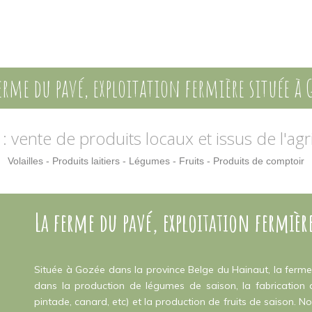
erme du pavé, exploitation fermière située à 
é
: vente de produits locaux et issus de l'ag
Volailles - Produits laitiers - Légumes - Fruits - Produits de comptoir
La ferme du pavé, exploitation fermièr
Située à Gozée dans la province Belge du Hainaut, la ferme 
dans la production de légumes de saison, la fabrication de 
pintade, canard, etc) et la production de fruits de saison. 