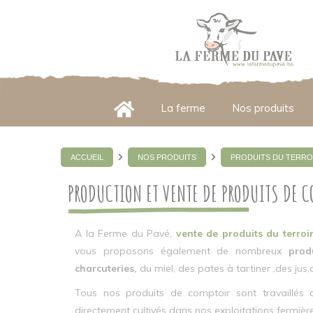
Panneau de gestion des cookies
La ferme
Nos produits
ACCUEIL
NOS PRODUITS
PRODUITS DU TERRO
PRODUCTION ET VENTE DE PRODUITS DE C
A la Ferme du Pavé,
vente de produits du terroi
vous proposons également de nombreux
prod
charcuteries,
du miel, des pates à tartiner ,des jus,
Tous nos produits de comptoir sont travaillés a
directement cultivés dans nos exploitations fermiè